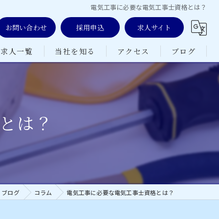
電気工事に必要な電気工事士資格とは？
お問い合わせ
採用申込
求人サイト
求人一覧
当社を知る
アクセス
ブログ
未経験
コラム
正社員
とは？
女性
高収入
資格取得支援
ブログ
コラム
電気工事に必要な電気工事士資格とは？