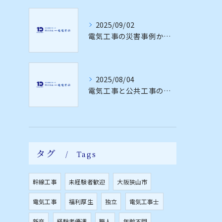
2025/09/02
電気工事の災害事例から学ぶ安全対策と現場の危険予知力アップ法
2025/08/04
電気工事と公共工事の違いと範囲を最新仕様書で徹底解説
タグ
Tags
幹線工事
未経験者歓迎
大阪狭山市
電気工事
福利厚生
独立
電気工事士
新卒
経験者優遇
職人
年齢不問